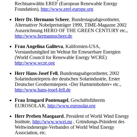
Rechtsanwältin EREF (European Renewable Energy
Foundation),
http://www.eref-europe.org
Herr Dr. Hermann Scheer
, Bundestagsabgeordneter,
Alternativer Nobelpreisträger 1999, TIME-Magazne 2002
Auszeichnung HERO OF THE GREEN CENTURY etc.,
http://www.hermannscheer.de
Frau Angelina Galiteva
, Kalifornien-USA,
Vorstandsmitglied im Weltrat für Erneuerbare Energien
(World Council for Renewable Energy WCRE)
http://www.wcre.org
Herr Hans-Josef Fell
, Bundestagsabgeordneter, 2002
Solarindustriepreis der deutschen Solarindustrie, Erster
Deutscher Geothermiepreis »Der Hartsteinbohrer« etc.,
http://www.hans-josef-fell.de
Frau Irmgard Pontenagel
, Geschäftsführerin
EUROSOLAR,
http://www.eurosolar.org
Herr Preben Maegaard
, President of World Wind Energy
Institute,
http://www.wwei.nu
, Gründungs-Präsident des
Weltwindenergie-Verbandes of World Wind Energy
Association, etc.