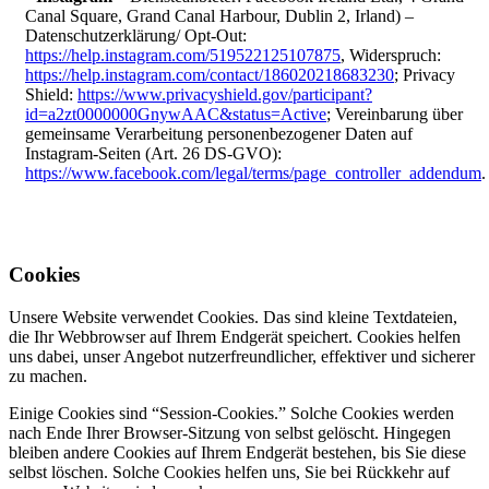
Canal Square, Grand Canal Harbour, Dublin 2, Irland) –
Datenschutzerklärung/ Opt-Out:
https://help.instagram.com/519522125107875
, Widerspruch:
https://help.instagram.com/contact/186020218683230
; Privacy
Shield:
https://www.privacyshield.gov/participant?
id=a2zt0000000GnywAAC&status=Active
; Vereinbarung über
gemeinsame Verarbeitung personenbezogener Daten auf
Instagram-Seiten (Art. 26 DS-GVO):
https://www.facebook.com/legal/terms/page_controller_addendum
.
Cookies
Unsere Website verwendet Cookies. Das sind kleine Textdateien,
die Ihr Webbrowser auf Ihrem Endgerät speichert. Cookies helfen
uns dabei, unser Angebot nutzerfreundlicher, effektiver und sicherer
zu machen.
Einige Cookies sind “Session-Cookies.” Solche Cookies werden
nach Ende Ihrer Browser-Sitzung von selbst gelöscht. Hingegen
bleiben andere Cookies auf Ihrem Endgerät bestehen, bis Sie diese
selbst löschen. Solche Cookies helfen uns, Sie bei Rückkehr auf