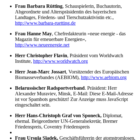
Frau Barbara Rütting
, Schauspielerin, Buchautorin,
Abgeordnete und Alterspräsidentin des bayerischen
Landtages, Friedens- und Tierschutzaktivistin etc.,
http://www.barbara-ruetting.de
Frau Hanne May
, Chefredakteurin »neue energie - das
Magazin für erneuerbare Energien«,
http://www.neueenergie.net
Herr Christopher Flavin
, Präsident vom Worldwatch
Institute,
http://www.worldwatch.org
Herr Jean-Marc Jossart
, Vorsitzender des Europäischen
Biomasseverbandes (AEBIOM),
http://www.aebiom.org
Belarussischer Radsportverband
. Präsident: Herr
Alexander Muraviev, Minsk, E-Mail:
Diese E-Mail-Adresse
ist vor Spambots geschützt! Zur Anzeige muss JavaScript
eingeschaltet sein.
Herr Hans-Christoph Graf von Sponeck,
Diplomat,
ehemal. Beigeordneter UN-Generalsekretär, Bremer
Friedenspreis, Coventry Friedenspreis
Frau Ursula Sladek,
Geschäftsführerin der atomstromlosen,