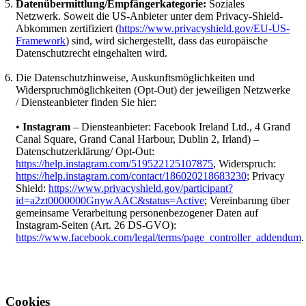
Datenübermittlung/Empfängerkategorie:
Soziales
Netzwerk. Soweit die US-Anbieter unter dem Privacy-Shield-
Abkommen zertifiziert (
https://www.privacyshield.gov/EU-US-
Framework
) sind, wird sichergestellt, dass das europäische
Datenschutzrecht eingehalten wird.
Die Datenschutzhinweise, Auskunftsmöglichkeiten und
Widerspruchmöglichkeiten (Opt-Out) der jeweiligen Netzwerke
/ Diensteanbieter finden Sie hier:
•
Instagram
– Diensteanbieter: Facebook Ireland Ltd., 4 Grand
Canal Square, Grand Canal Harbour, Dublin 2, Irland) –
Datenschutzerklärung/ Opt-Out:
https://help.instagram.com/519522125107875
, Widerspruch:
https://help.instagram.com/contact/186020218683230
; Privacy
Shield:
https://www.privacyshield.gov/participant?
id=a2zt0000000GnywAAC&status=Active
; Vereinbarung über
gemeinsame Verarbeitung personenbezogener Daten auf
Instagram-Seiten (Art. 26 DS-GVO):
https://www.facebook.com/legal/terms/page_controller_addendum
.
Cookies