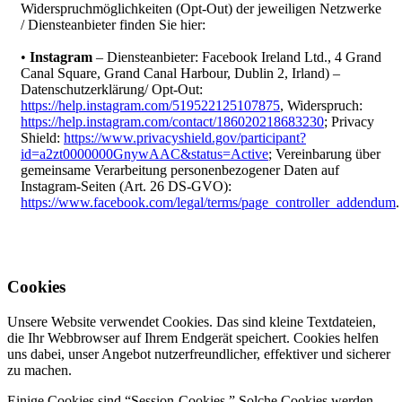
Widerspruchmöglichkeiten (Opt-Out) der jeweiligen Netzwerke
/ Diensteanbieter finden Sie hier:
•
Instagram
– Diensteanbieter: Facebook Ireland Ltd., 4 Grand
Canal Square, Grand Canal Harbour, Dublin 2, Irland) –
Datenschutzerklärung/ Opt-Out:
https://help.instagram.com/519522125107875
, Widerspruch:
https://help.instagram.com/contact/186020218683230
; Privacy
Shield:
https://www.privacyshield.gov/participant?
id=a2zt0000000GnywAAC&status=Active
; Vereinbarung über
gemeinsame Verarbeitung personenbezogener Daten auf
Instagram-Seiten (Art. 26 DS-GVO):
https://www.facebook.com/legal/terms/page_controller_addendum
.
Cookies
Unsere Website verwendet Cookies. Das sind kleine Textdateien,
die Ihr Webbrowser auf Ihrem Endgerät speichert. Cookies helfen
uns dabei, unser Angebot nutzerfreundlicher, effektiver und sicherer
zu machen.
Einige Cookies sind “Session-Cookies.” Solche Cookies werden