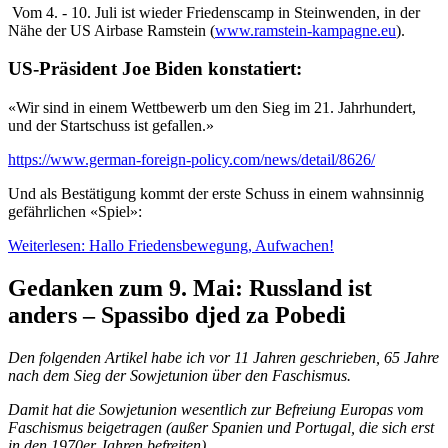
Vom 4. - 10. Juli ist wieder Friedenscamp in Steinwenden, in der
Nähe der US Airbase Ramstein (
www.ramstein-kampagne.eu
).
US-Präsident Joe Biden konstatiert:
«Wir sind in einem Wettbewerb um den Sieg im 21. Jahrhundert,
und der Startschuss ist gefallen.»
https://www.german-foreign-policy.com/news/detail/8626/
Und als Bestätigung kommt der erste Schuss in einem wahnsinnig
gefährlichen «Spiel»:
Weiterlesen: Hallo Friedensbewegung, Aufwachen!
Gedanken zum 9. Mai: Russland ist
anders – Spassibo djed za Pobedi
Den folgenden Artikel habe ich vor 11 Jahren geschrieben, 65 Jahre
nach dem Sieg der Sowjetunion über den Faschismus.
Damit hat die Sowjetunion wesentlich zur Befreiung Europas vom
Faschismus beigetragen (außer Spanien und Portugal, die sich erst
in den 1970er Jahren befreiten).