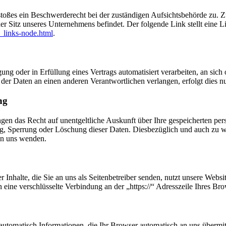
rstoßes ein Beschwerderecht bei der zuständigen Aufsichtsbehörde zu. 
er Sitz unseres Unternehmens befindet. Der folgende Link stellt eine L
_links-node.html
.
ung oder in Erfüllung eines Vertrags automatisiert verarbeiten, an sich 
er Daten an einen anderen Verantwortlichen verlangen, erfolgt dies nur
ng
ngen das Recht auf unentgeltliche Auskunft über Ihre gespeicherten p
ng, Sperrung oder Löschung dieser Daten. Diesbezüglich und auch zu
an uns wenden.
 Inhalte, die Sie an uns als Seitenbetreiber senden, nutzt unsere Web
nen eine verschlüsselte Verbindung an der „https://“ Adresszeile Ihres 
automatisch Informationen, die Ihr Browser automatisch an uns übermitt