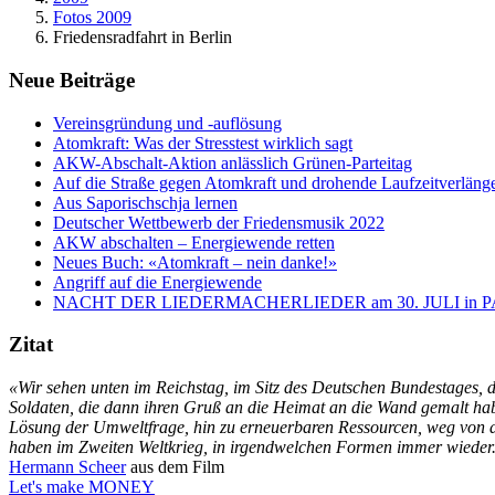
Fotos 2009
Friedensradfahrt in Berlin
Neue Beiträge
Vereinsgründung und -auflösung
Atomkraft: Was der Stresstest wirklich sagt
AKW-Abschalt-Aktion anlässlich Grünen-Parteitag
Auf die Straße gegen Atomkraft und drohende Laufzeitverläng
Aus Saporischschja lernen
Deutscher Wettbewerb der Friedensmusik 2022
AKW abschalten – Energiewende retten
Neues Buch: «Atomkraft – nein danke!»
Angriff auf die Energiewende
NACHT DER LIEDERMACHERLIEDER am 30. JULI in
Zitat
«Wir sehen unten im Reichstag, im Sitz des Deutschen Bundestages, 
Soldaten, die dann ihren Gruß an die Heimat an die Wand gemalt habe
Lösung der Umweltfrage, hin zu erneuerbaren Ressourcen, weg von de
haben im Zweiten Weltkrieg, in irgendwelchen Formen immer wieder
Hermann Scheer
aus dem Film
Let's make MONEY