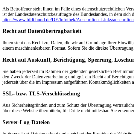
Als Betroffener steht Ihnen im Falle eines datenschutzrechtlichen Ve
ist der Landesdatenschutzbeauftragte des Bundeslandes, in dem sich d
https://www.bfdi.bund.de/DE/Infothek/Anschriften_Links/anschriften
Recht auf Datenübertragbarkeit
Ihnen steht das Recht zu, Daten, die wir auf Grundlage Ihrer Einwillig
einem maschinenlesbaren Format. Sofern Sie die direkte Übertragung d
Recht auf Auskunft, Berichtigung, Sperrung, Löschu
Sie haben jederzeit im Rahmen der geltenden gesetzlichen Bestimmu
den Zweck der Datenverarbeitung und ggf. ein Recht auf Berichtigu
jederzeit über die im Impressum aufgeführten Kontaktmöglichkeiten 
SSL- bzw. TLS-Verschlüsselung
Aus Sicherheitsgründen und zum Schutz der Übertragung vertraulicher
über diese Website übermitteln, für Dritte nicht mitlesbar. Sie erken
Server-Log-Dateien
In Server-Log-Dateien erhebt und speichert der Provider der Website 