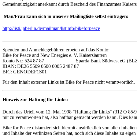
Gemeinnützigkeit anerkannt durch Bescheid des Finanzamtes Kaisers
Man/Frau kann sich in unserer Mailingliste selbst eintragen:
http://listi.jpberlin.de/mailman/listinfo/bikeforpeace
Spenden und Anmeldegebühren erbeten auf das Konto:
Bike for Peace and New Energies e. V. Kaiserslautern
Konto Nr.: 524 87 87 Sparda Bank Südwest eG (BLZ: 
IBAN: DE26 5509 0500 0005 2487 87
BIC: GENODEF1S01
Für den Inhalt externer Links ist Bike for Peace nicht verantwortlich.
Hinweis zur Haftung für Links:
Durch das Urteil vom 12. Mai 1998 "Haftung für Links" (312 O 85/98)
mit zu verantworten hat, also haftbar gemacht werden kann. Dies kann
Bike for Peace distanziert sich hiermit ausdrücklich von allen Inhalt
und Inhalte der verlinkten Seiten hat, noch sich diese Inhalte zu eigen