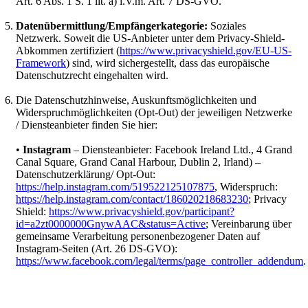
Art. 6 Abs. 1 S. 1 lit. a) i.V.m. Art. 7 DS-GVO.
Datenübermittlung/Empfängerkategorie:
Soziales
Netzwerk. Soweit die US-Anbieter unter dem Privacy-Shield-
Abkommen zertifiziert (
https://www.privacyshield.gov/EU-US-
Framework
) sind, wird sichergestellt, dass das europäische
Datenschutzrecht eingehalten wird.
Die Datenschutzhinweise, Auskunftsmöglichkeiten und
Widerspruchmöglichkeiten (Opt-Out) der jeweiligen Netzwerke
/ Diensteanbieter finden Sie hier:
•
Instagram
– Diensteanbieter: Facebook Ireland Ltd., 4 Grand
Canal Square, Grand Canal Harbour, Dublin 2, Irland) –
Datenschutzerklärung/ Opt-Out:
https://help.instagram.com/519522125107875
, Widerspruch:
https://help.instagram.com/contact/186020218683230
; Privacy
Shield:
https://www.privacyshield.gov/participant?
id=a2zt0000000GnywAAC&status=Active
; Vereinbarung über
gemeinsame Verarbeitung personenbezogener Daten auf
Instagram-Seiten (Art. 26 DS-GVO):
https://www.facebook.com/legal/terms/page_controller_addendum
.