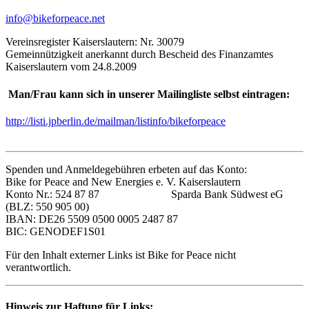
info@bikeforpeace.net
Vereinsregister Kaiserslautern: Nr. 30079
Gemeinnützigkeit anerkannt durch Bescheid des Finanzamtes
Kaiserslautern vom 24.8.2009
Man/Frau kann sich in unserer Mailingliste selbst eintragen:
http://listi.jpberlin.de/mailman/listinfo/bikeforpeace
Spenden und Anmeldegebühren erbeten auf das Konto:
Bike for Peace and New Energies e. V. Kaiserslautern
Konto Nr.: 524 87 87 Sparda Bank Südwest eG
(BLZ: 550 905 00)
IBAN: DE26 5509 0500 0005 2487 87
BIC: GENODEF1S01
Für den Inhalt externer Links ist Bike for Peace nicht
verantwortlich.
Hinweis zur Haftung für Links: