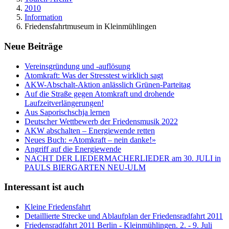
2010
Information
Friedensfahrtmuseum in Kleinmühlingen
Neue Beiträge
Vereinsgründung und -auflösung
Atomkraft: Was der Stresstest wirklich sagt
AKW-Abschalt-Aktion anlässlich Grünen-Parteitag
Auf die Straße gegen Atomkraft und drohende
Laufzeitverlängerungen!
Aus Saporischschja lernen
Deutscher Wettbewerb der Friedensmusik 2022
AKW abschalten – Energiewende retten
Neues Buch: «Atomkraft – nein danke!»
Angriff auf die Energiewende
NACHT DER LIEDERMACHERLIEDER am 30. JULI in
PAULS BIERGARTEN NEU-ULM
Interessant ist auch
Kleine Friedensfahrt
Detaillierte Strecke und Ablaufplan der Friedensradfahrt 2011
Friedensradfahrt 2011 Berlin - Kleinmühlingen. 2. - 9. Juli