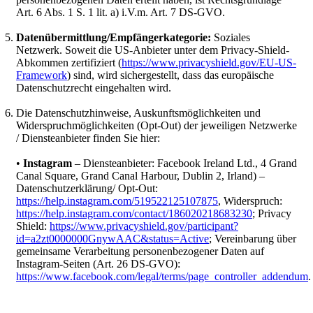
Art. 6 Abs. 1 S. 1 lit. a) i.V.m. Art. 7 DS-GVO.
Datenübermittlung/Empfängerkategorie:
Soziales
Netzwerk. Soweit die US-Anbieter unter dem Privacy-Shield-
Abkommen zertifiziert (
https://www.privacyshield.gov/EU-US-
Framework
) sind, wird sichergestellt, dass das europäische
Datenschutzrecht eingehalten wird.
Die Datenschutzhinweise, Auskunftsmöglichkeiten und
Widerspruchmöglichkeiten (Opt-Out) der jeweiligen Netzwerke
/ Diensteanbieter finden Sie hier:
•
Instagram
– Diensteanbieter: Facebook Ireland Ltd., 4 Grand
Canal Square, Grand Canal Harbour, Dublin 2, Irland) –
Datenschutzerklärung/ Opt-Out:
https://help.instagram.com/519522125107875
, Widerspruch:
https://help.instagram.com/contact/186020218683230
; Privacy
Shield:
https://www.privacyshield.gov/participant?
id=a2zt0000000GnywAAC&status=Active
; Vereinbarung über
gemeinsame Verarbeitung personenbezogener Daten auf
Instagram-Seiten (Art. 26 DS-GVO):
https://www.facebook.com/legal/terms/page_controller_addendum
.