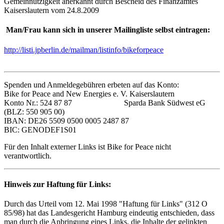
Gemeinnützigkeit anerkannt durch Bescheid des Finanzamtes
Kaiserslautern vom 24.8.2009
Man/Frau kann sich in unserer Mailingliste selbst eintragen:
http://listi.jpberlin.de/mailman/listinfo/bikeforpeace
Spenden und Anmeldegebühren erbeten auf das Konto:
Bike for Peace and New Energies e. V. Kaiserslautern
Konto Nr.: 524 87 87 Sparda Bank Südwest eG
(BLZ: 550 905 00)
IBAN: DE26 5509 0500 0005 2487 87
BIC: GENODEF1S01
Für den Inhalt externer Links ist Bike for Peace nicht
verantwortlich.
Hinweis zur Haftung für Links:
Durch das Urteil vom 12. Mai 1998 "Haftung für Links" (312 O
85/98) hat das Landesgericht Hamburg eindeutig entschieden, dass
man durch die Anbringung eines Links, die Inhalte der gelinkten