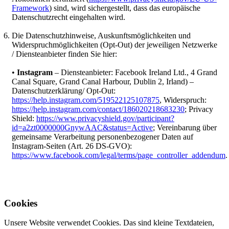
Framework
) sind, wird sichergestellt, dass das europäische
Datenschutzrecht eingehalten wird.
Die Datenschutzhinweise, Auskunftsmöglichkeiten und
Widerspruchmöglichkeiten (Opt-Out) der jeweiligen Netzwerke
/ Diensteanbieter finden Sie hier:
•
Instagram
– Diensteanbieter: Facebook Ireland Ltd., 4 Grand
Canal Square, Grand Canal Harbour, Dublin 2, Irland) –
Datenschutzerklärung/ Opt-Out:
https://help.instagram.com/519522125107875
, Widerspruch:
https://help.instagram.com/contact/186020218683230
; Privacy
Shield:
https://www.privacyshield.gov/participant?
id=a2zt0000000GnywAAC&status=Active
; Vereinbarung über
gemeinsame Verarbeitung personenbezogener Daten auf
Instagram-Seiten (Art. 26 DS-GVO):
https://www.facebook.com/legal/terms/page_controller_addendum
.
Cookies
Unsere Website verwendet Cookies. Das sind kleine Textdateien,