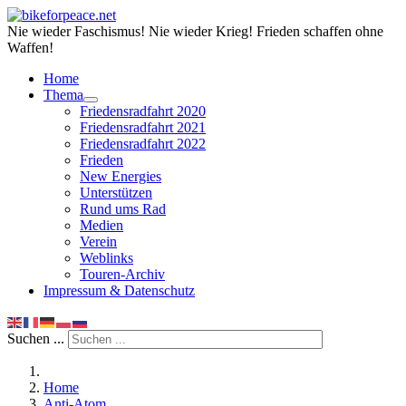
Nie wieder Faschismus! Nie wieder Krieg! Frieden schaffen ohne
Waffen!
Home
Thema
Friedensradfahrt 2020
Friedensradfahrt 2021
Friedensradfahrt 2022
Frieden
New Energies
Unterstützen
Rund ums Rad
Medien
Verein
Weblinks
Touren-Archiv
Impressum & Datenschutz
Suchen ...
Home
Anti-Atom