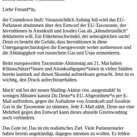
Liebe Freund*in,
der Countdown läuft: Voraussichtlich Anfang Juli wird das EU-
Parlament abstimmen über den Entwurf der EU-Taxonomie, der
Investitionen in Atomkraft und fossiles Gas als „klimafreundlich“
deklarieren will. Ein Etikettenschwindel, der seinesgleichen sucht!
Denn es besteht die Gefahr, dass Investitionen in diese
Untergangstechnologien die Energiewende weiter ausbremsen und
die Abhängigkeit von russischem Gas und Uran zementieren.
Beim europaweiten Taxonomie-Aktionstag am 21. Mai haben
Klimaschützer*innen und Atomkraftgegner*innen in vielen Städten
bereits lautstark auf diesen Skandal aufmerksam gemacht. Jetzt ist es
wichtig, den Druck aufrechtzuerhalten.
Mach’ mit bei der neuen Mailing-Aktion von .ausgestrahlt! In
wenigen Minuten kannst Du Deine*n EU-Abgeordnete*n per E-
Mail auffordern, gegen die Aufnahme von Atomkraft und fossilem
Gas in die Taxonomie zu stimmen. Jede E-Mail zählt. Denn nur eine
Mehrheit gegen den Entwurf kann dieses absurde Greenwashing
noch verhindern.
Das Gute ist: Das ist ein realistisches Ziel. Viele Parlamentarier
haben bereits angekündigt, dagegen stimmen zu wollen. Es fehlen