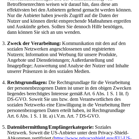
Betroffenenrechten weisen wir darauf hin, dass diese am
effektivsten bei den Anbietern geltend gemacht werden können.
Nur die Anbieter haben jeweils Zugriff auf die Daten der
Nutzer und können direkt entsprechende Maßnahmen ergreifen
und Auskünfte geben. Sollten Sie dennoch Hilfe benötigen,
dann können Sie sich an uns wenden.
Zweck der Verarbeitung:
Kommunikation mit den auf den
sozialen Netzwerken angeschlossenen und registrierten
Nutzern; Information und Werbung für unsere Produkte,
Angebote und Dienstleistungen; Außerdarstellung und
Imagepflege; Auswertung und Analyse der Nutzer und Inhalte
unserer Präsenzen in den sozialen Medien.
Rechtsgrundlagen:
Die Rechtsgrundlage für die Verarbeitung
der personenbezogenen Daten ist unser in den obigen Zwecken
liegendes berechtigtes Interesse gemäß Art. 6 Abs. 1 S. 1 lit. f)
DS-GVO. Soweit Sie uns bzw. dem Verantwortlichen des
sozialen Netzwerks eine Einwilligung in die Verarbeitung Ihrer
personenbezogenen Daten erteilt haben, ist Rechtsgrundlage
Art. 6 Abs. 1 S. 1 lit. a) i.V.m. Art. 7 DS-GVO.
Datenübermittlung/Empfängerkategorie:
Soziales
Netzwerk. Soweit die US-Anbieter unter dem Privacy-Shield-
Abkommen zertifiziert (
https://www.privacyshield.gov/EU-US-