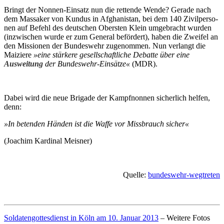
Bringt der Nonnen-Einsatz nun die rettende Wende? Gerade nach
dem Massa­ker von Kundus in Afgha­nis­tan, bei dem 140 Zivil­per­so­
nen auf Befehl des deutschen Obersten Klein umge­bracht wurden
(inzwischen wurde er zum General beför­dert), haben die Zweifel an
den Missio­nen der Bundes­wehr zuge­nom­men. Nun verlangt die
Maiziere
»eine stär­ke­re gesell­schaft­liche Debat­te über eine
Ausweitung
der Bundes­wehr-Einsätze«
(MDR).
Dabei wird die neue Brigade der Kampf­non­nen sicher­lich helfen,
denn:
»In betenden Händen ist die Waffe vor Miss­brauch sicher«
(Joachim Kardinal Meisner)
Quelle:
bundeswehr-wegtreten
Soldatengottesdienst in Köln am 10. Januar 2013
– Weitere Fotos