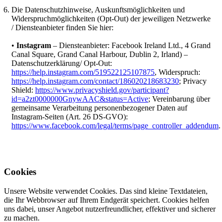
Die Datenschutzhinweise, Auskunftsmöglichkeiten und
Widerspruchmöglichkeiten (Opt-Out) der jeweiligen Netzwerke
/ Diensteanbieter finden Sie hier:
•
Instagram
– Diensteanbieter: Facebook Ireland Ltd., 4 Grand
Canal Square, Grand Canal Harbour, Dublin 2, Irland) –
Datenschutzerklärung/ Opt-Out:
https://help.instagram.com/519522125107875
, Widerspruch:
https://help.instagram.com/contact/186020218683230
; Privacy
Shield:
https://www.privacyshield.gov/participant?
id=a2zt0000000GnywAAC&status=Active
; Vereinbarung über
gemeinsame Verarbeitung personenbezogener Daten auf
Instagram-Seiten (Art. 26 DS-GVO):
https://www.facebook.com/legal/terms/page_controller_addendum
.
Cookies
Unsere Website verwendet Cookies. Das sind kleine Textdateien,
die Ihr Webbrowser auf Ihrem Endgerät speichert. Cookies helfen
uns dabei, unser Angebot nutzerfreundlicher, effektiver und sicherer
zu machen.