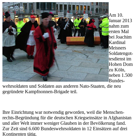
Am 10.
Januar 2013
nahm zum
ersten Mal
bei Joachim
Kardinal
Meisners
Solda­ten­got­
tes­dienst im
Hohen Dom
zu Köln,
neben 1.500
Bun­des­
wehr­sol­da­ten und Solda­ten aus anderen Nato-Staaten, die neu
gegrün­dete Kampf­non­nen-Brigade teil.
Ihre Einrichtung war notwendig geworden, weil die Men­schen­
rechts-Begrün­dung für die deutschen Kriegs­ein­sät­ze in Afgha­nis­tan
und aller Welt immer weniger Glauben in der Bevöl­ke­rung fand.
Zur Zeit sind 6.600 Bun­des­wehr­sol­daten in 12 Ein­sät­zen auf drei
Kontinenten tätig.