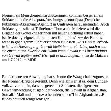
Nonnen als Menschen­rechts­schüt­ze­rinnen kommen besser an als
Sol­da­ten, hat die Akzep­tanz­for­schungs­agen­tur dpaa (Deutsche
Publi­kums-Akzep­tanz-Agen­tur) in Umfragen heraus­gefun­den. Auch
Sol­da­ten­got­tes­dienst-Teil­nehmer Thomas de Maizière wird die
Brigade der Got­tes­krie­ge­rin­nen mit neuer Hoffnung erfüllt haben.
Ist sie doch geeignet, die »robus­ten Kampf­ein­sät­ze« der Bundes­
wehr in gnädi­ge­rem Licht erschei­nen zu lassen.
»Als Christ ver­fech­
te ich die Über­zeugung: Gewalt bleibt immer ein Übel, auch wenn
sie einem guten Zweck dient. Wann kann Gewalt zur Über­win­dung
von Gewalt legitim sein? Hier gilt es abzu­wägen…«,
so de Maiziere
am 1.7.2012 im MDR.
Bei der neuesten Abwägung hat sich nun die Waag­schale zuguns­ten
der Non­nen-Bri­ga­de gesenkt. Denn wie schwer ist es, dem Bundes­
volk zu vermit­teln, dass aus­ge­rech­net Sol­daten, die eigens zur
Gewalt­an­wen­dung ausge­bildet werden, die Gewalt in Afgha­nis­tan,
Somalia, Mali und anderswo beenden sollen?! In Afgha­nis­tan z.B.
ist das deutlich fehlgeschlagen.