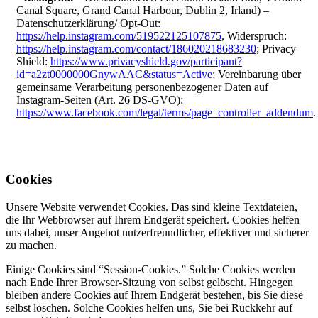
Canal Square, Grand Canal Harbour, Dublin 2, Irland) –
Datenschutzerklärung/ Opt-Out:
https://help.instagram.com/519522125107875
, Widerspruch:
https://help.instagram.com/contact/186020218683230
; Privacy
Shield:
https://www.privacyshield.gov/participant?
id=a2zt0000000GnywAAC&status=Active
; Vereinbarung über
gemeinsame Verarbeitung personenbezogener Daten auf
Instagram-Seiten (Art. 26 DS-GVO):
https://www.facebook.com/legal/terms/page_controller_addendum
.
Cookies
Unsere Website verwendet Cookies. Das sind kleine Textdateien,
die Ihr Webbrowser auf Ihrem Endgerät speichert. Cookies helfen
uns dabei, unser Angebot nutzerfreundlicher, effektiver und sicherer
zu machen.
Einige Cookies sind “Session-Cookies.” Solche Cookies werden
nach Ende Ihrer Browser-Sitzung von selbst gelöscht. Hingegen
bleiben andere Cookies auf Ihrem Endgerät bestehen, bis Sie diese
selbst löschen. Solche Cookies helfen uns, Sie bei Rückkehr auf