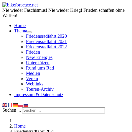
Nie wieder Faschismus! Nie wieder Krieg! Frieden schaffen ohne
Waffen!
Home
Thema
Friedensradfahrt 2020
Friedensradfahrt 2021
Friedensradfahrt 2022
Frieden
New Energies
Unterstützen
Rund ums Rad
Medien
Verein
Weblinks
Touren-Archiv
Impressum & Datenschutz
Suchen ...
Home
Friedensradfahrt 2021