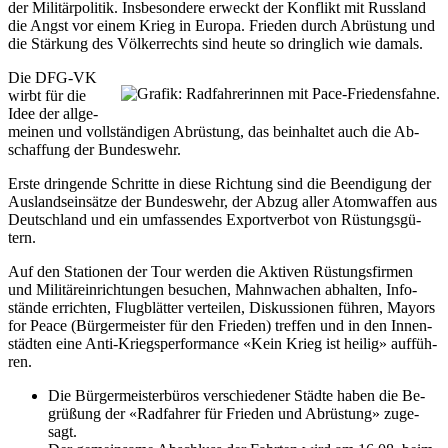
der Mi­li­tär­po­li­tik. Ins­be­son­de­re er­weckt der Kon­flikt mit Russ­land
die Angst vor ei­nem Krieg in Eu­ro­pa. Frie­den durch Ab­rüs­tung und
die Stär­kung des Völ­ker­rechts sind heu­te so dring­lich wie da­mals.
Die DFG-VK
wirbt für die
Idee der all­ge­
mei­nen und voll­stän­di­gen Ab­rüs­tung, das be­inhal­tet auch die Ab­
schaf­fung der Bun­des­wehr.
Ers­te drin­gen­de Schrit­te in die­se Rich­tung sind die Be­en­di­gung der
Aus­lands­ein­sät­ze der Bun­des­wehr, der Ab­zug al­ler Atom­waf­fen aus
Deutsch­land und ein um­fas­sen­des Ex­port­ver­bot von Rüs­tungs­gü­
tern.
Auf den Sta­tio­nen der Tour wer­den die Ak­ti­ven Rüs­tungs­fir­men
und Mi­li­tär­ein­rich­tun­gen be­su­chen, Mahn­wa­chen ab­hal­ten, In­fo­
stän­de er­rich­ten, Flug­blät­ter ver­tei­len, Dis­kus­sio­nen füh­ren, Ma­yors
for Peace (Bür­ger­meis­ter für den Frie­den) tref­fen und in den In­nen­
städ­ten ei­ne An­ti-Kriegs­per­for­mance «Kein Krieg ist hei­lig» auf­füh­
ren.
Die Bür­ger­meis­ter­bü­ros ver­schie­de­ner Städ­te ha­ben die Be­
grü­ßung der «Rad­fah­rer für Frie­den und Ab­rüs­tung» zu­ge­
sagt.