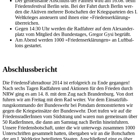
Der ge­mein­sa­me Ab­schluss der Fahr­ten wird am 16.08. beim
Frie­dens­fes­ti­val Ber­lin sein. Bei der Fahrt durch Ber­lin wer­
den die Ak­ti­ven meh­re­re Bot­schaf­ten der Kriegs­par­tei­en des I.
Welt­krie­ges an­steu­ern und ih­nen ei­ne «Frie­dens­er­klä­rung»
über­rei­chen.
Ge­gen 14:30 Uhr wer­den die Rad­fah­rer auf dem Alex­an­der­
platz vom Mit­glied des Bun­des­ta­ges, Gre­gor Gy­si be­grü­ßt.
Am Abend wer­den 1000 «Frie­dens­er­klä­run­gen» an Luft­bal­
lons ge­star­tet.
Abschlussbericht
Die Frie­dens­Fahr­rad­tour 2014 ist er­folg­reich zu En­de ge­gan­gen!
Nach sechs Ta­gen Rad­fah­ren und Ak­tio­nen für den Frie­den durch
NRW ging es am 14. 8. mit dem Zug nach Bran­den­burg. Von dort
fuh­ren wir am Frei­tag mit dem Rad wei­ter. Vor dem Ein­satz­füh­
rungs­kom­man­do der Bun­des­wehr bei Pots­dam de­mons­trier­ten wir
ge­gen die Kriegs­ein­sät­ze der Bun­des­wehr. Dort tra­fen wir auf die
Frie­dens­rad­le­rIn­nen vom Süd­strang und wa­ren nun ge­mein­sam über
50 Rad­le­rIn­nen, die dann am Sams­tag nach Ber­lin hin­ein­fuh­ren.
Un­se­re Frie­dens­bot­schaft, un­ter die wir un­ter­wegs zu­sam­men 1000
Un­ter­schrif­ten ge­sam­melt hat­ten, über­ga­ben wir an die Bot­schaf­ten
der am I. Welt­krieg be­tei­lig­ten Staa­ten. An­schlie­ßend ging es über