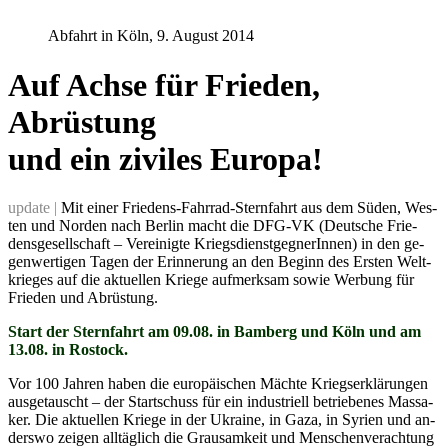
Abfahrt in Köln, 9. August 2014
Auf Achse für Frieden,
Abrüstung
und ein ziviles Europa!
update |
Mit ei­ner Frie­dens-Fahr­rad-Stern­fahrt aus dem Sü­den, Wes­
ten und Nor­den nach Ber­lin macht die DFG-VK (Deut­sche Frie­
dens­ge­sell­schaft – Ver­ei­nig­te Kriegs­dienst­geg­ne­rIn­nen) in den ge­
gen­wer­ti­gen Ta­gen der Er­in­ne­rung an den Be­ginn des Ers­ten Welt­
krie­ges auf die ak­tu­el­len Krie­ge auf­merk­sam so­wie Wer­bung für
Frie­den und Ab­rüs­tung.
Start der Stern­fahrt am 09.08. in Bam­berg und Köln und am
13.08. in Ros­tock.
Vor 100 Jah­ren ha­ben die eu­ro­päi­schen Mäch­te Kriegs­er­klä­run­gen
aus­ge­tauscht – der Start­schuss für ein in­dus­tri­ell be­trie­be­nes Mas­sa­
ker. Die ak­tu­el­len Krie­ge in der Ukrai­ne, in Ga­za, in Sy­ri­en und an­
ders­wo zei­gen all­täg­lich die Grau­sam­keit und Men­schen­ver­ach­tung