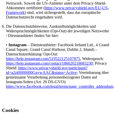
Netzwerk. Soweit die US-Anbieter unter dem Privacy-Shield-
Abkommen zertifiziert (
https://www.privacyshield.gov/EU-US-
Framework
) sind, wird sichergestellt, dass das europäische
Datenschutzrecht eingehalten wird.
Die Datenschutzhinweise, Auskunftsmöglichkeiten und
Widerspruchmöglichkeiten (Opt-Out) der jeweiligen Netzwerke
/ Diensteanbieter finden Sie hier:
•
Instagram
– Diensteanbieter: Facebook Ireland Ltd., 4 Grand
Canal Square, Grand Canal Harbour, Dublin 2, Irland) –
Datenschutzerklärung/ Opt-Out:
https://help.instagram.com/519522125107875
, Widerspruch:
https://help.instagram.com/contact/186020218683230
; Privacy
Shield:
https://www.privacyshield.gov/participant?
id=a2zt0000000GnywAAC&status=Active
; Vereinbarung über
gemeinsame Verarbeitung personenbezogener Daten auf
Instagram-Seiten (Art. 26 DS-GVO):
https://www.facebook.com/legal/terms/page_controller_addendum
.
Cookies