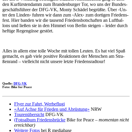
den Kur­fürs­ten­damm zum Bran­den­bur­ger Tor, wo uns der Bun­des­
ge­schäfts­füh­rer der DFG-VK, Mon­ty Schä­del be­grü­ß­te. Über ›Un­
ter den Lin­den‹ fuh­ren wir dann zum ›Alex‹ zum dor­ti­gen Frie­dens­
fest. Hier ban­den wir die tau­send Frie­dens­bot­schaf­ten an Luft­bal­
lons und lie­ßen sie in den Him­mel von Ber­lin stei­gen – lei­der durch
hef­ti­ge Re­gen­güs­se ge­stört.
Al­les in al­lem ei­ne tol­le Wo­che mit tol­len Leu­ten. Es hat viel Spaß
ge­macht, es gab vie­le po­si­ti­ve Re­ak­tio­nen der Men­schen am Stra­
ßen­rand – viel­leicht nicht un­se­re letz­te Frie­dens­rad­tour!
Quelle:
DFG-VK
Foto: Bike for Peace
Flyer zur Fahrt, Werbeflugi
«Auf Achse für Frieden und Abrüstung»
NRW
Tourenübersicht
DFG-VK
(Fotoalbum Friedensbrücke
Bike for Peace –
momentan nicht
erreichbar)
Weitere Fotos
bei R mediabase