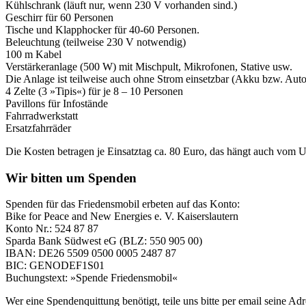
Kühlschrank (läuft nur, wenn 230 V vorhanden sind.)
Geschirr für 60 Personen
Tische und Klapphocker für 40-60 Personen.
Beleuchtung (teilweise 230 V notwendig)
100 m Kabel
Verstärkeranlage (500 W) mit Mischpult, Mikrofonen, Stative usw.
Die Anlage ist teilweise auch ohne Strom einsetzbar (Akku bzw. Auto
4 Zelte (3 »Tipis«) für je 8 – 10 Personen
Pavillons für Infostände
Fahrradwerkstatt
Ersatzfahrräder
Die Kosten betragen je Einsatztag ca. 80 Euro, das hängt auch vom 
Wir bitten um Spenden
Spenden für das Friedensmobil erbeten auf das Konto:
Bike for Peace and New Energies e. V. Kaiserslautern
Konto Nr.: 524 87 87
Sparda Bank Südwest eG (BLZ: 550 905 00)
IBAN: DE26 5509 0500 0005 2487 87
BIC: GENODEF1S01
Buchungstext: »Spende Friedensmobil«
Wer eine Spendenquittung benötigt, teile uns bitte per email seine Ad