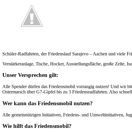
Schüler-Radfahrten, der Friedenslauf Sarajevo – Aachen und viele F
Verstärkeranlage, Tische, Hocker, Aus­stel­lungs­fläche, große Zelte, 
Unser Versprechen gilt:
Alle Spender dürfen das Friedens­mobil vorrangig nutzen! Und wir bit
Oster­marsch über G7-Gipfel bis zu 3 Friedens­rad­fahr­ten. Also schnel
Wer kann das Friedensmobil nutzen?
Alle gemeinnützigen Initiativen, Friedens- und Umwelt­initi­ati­ven, J
Wie hilft das Friedensmobil?