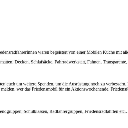
riedensradfahrerInnen waren begeistert von einer Mobilen Küche mit al
Isomatten, Decken, Schlaf­säcke, Fahrradwerkstatt, Fahnen, Transparente, 
ten euch um weitere Spenden, um die Aus­rüs­tung noch zu verbessern. 
l melden, wer das Frie­dens­mobil für ein Aktions­wochen­ende, Friedens­f
ugendgruppen, Schul­klas­sen, Radfahrer­gruppen, Frie­dens­radfahrten et