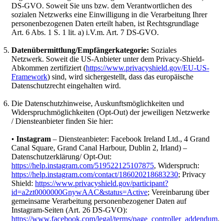
DS-GVO. Soweit Sie uns bzw. dem Verantwortlichen des
sozialen Netzwerks eine Einwilligung in die Verarbeitung Ihrer
personenbezogenen Daten erteilt haben, ist Rechtsgrundlage
Art. 6 Abs. 1 S. 1 lit. a) i.V.m. Art. 7 DS-GVO.
Datenübermittlung/Empfängerkategorie:
Soziales
Netzwerk. Soweit die US-Anbieter unter dem Privacy-Shield-
Abkommen zertifiziert (
https://www.privacyshield.gov/EU-US-
Framework
) sind, wird sichergestellt, dass das europäische
Datenschutzrecht eingehalten wird.
Die Datenschutzhinweise, Auskunftsmöglichkeiten und
Widerspruchmöglichkeiten (Opt-Out) der jeweiligen Netzwerke
/ Diensteanbieter finden Sie hier:
•
Instagram
– Diensteanbieter: Facebook Ireland Ltd., 4 Grand
Canal Square, Grand Canal Harbour, Dublin 2, Irland) –
Datenschutzerklärung/ Opt-Out:
https://help.instagram.com/519522125107875
, Widerspruch:
https://help.instagram.com/contact/186020218683230
; Privacy
Shield:
https://www.privacyshield.gov/participant?
id=a2zt0000000GnywAAC&status=Active
; Vereinbarung über
gemeinsame Verarbeitung personenbezogener Daten auf
Instagram-Seiten (Art. 26 DS-GVO):
https://www.facebook.com/legal/terms/page_controller_addendum
.