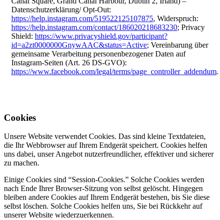
Canal Square, Grand Canal Harbour, Dublin 2, Irland) –
Datenschutzerklärung/ Opt-Out:
https://help.instagram.com/519522125107875
, Widerspruch:
https://help.instagram.com/contact/186020218683230
; Privacy
Shield:
https://www.privacyshield.gov/participant?
id=a2zt0000000GnywAAC&status=Active
; Vereinbarung über
gemeinsame Verarbeitung personenbezogener Daten auf
Instagram-Seiten (Art. 26 DS-GVO):
https://www.facebook.com/legal/terms/page_controller_addendum
.
Cookies
Unsere Website verwendet Cookies. Das sind kleine Textdateien,
die Ihr Webbrowser auf Ihrem Endgerät speichert. Cookies helfen
uns dabei, unser Angebot nutzerfreundlicher, effektiver und sicherer
zu machen.
Einige Cookies sind “Session-Cookies.” Solche Cookies werden
nach Ende Ihrer Browser-Sitzung von selbst gelöscht. Hingegen
bleiben andere Cookies auf Ihrem Endgerät bestehen, bis Sie diese
selbst löschen. Solche Cookies helfen uns, Sie bei Rückkehr auf
unserer Website wiederzuerkennen.