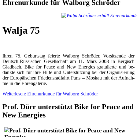
Ehrenurkunde für Walborg Schröder
Walja 75
Ih­ren 75. Ge­burts­tag fei­er­te Wal­borg Schrö­der, Vor­sit­zen­de der
Deutsch-Rus­si­schen Ge­sell­schaft am 11. März 2008 in Ber­gisch
Glad­bach. Bike for Peace and New En­er­gies gra­tu­lier­te und be­
dank­te sich für ih­re Hil­fe und Un­ter­stüt­zung bei der Or­ga­ni­sie­rung
der Eu­ro­päi­schen Frie­dens­rad­fahrt Pa­ris – Mos­kau mit der Auf­nah­
me in die Eh­ren­ga­le­rie.
Weiterlesen: Ehrenurkunde für Walborg Schröder
Prof. Dürr unterstützt Bike for Peace and
New Energies