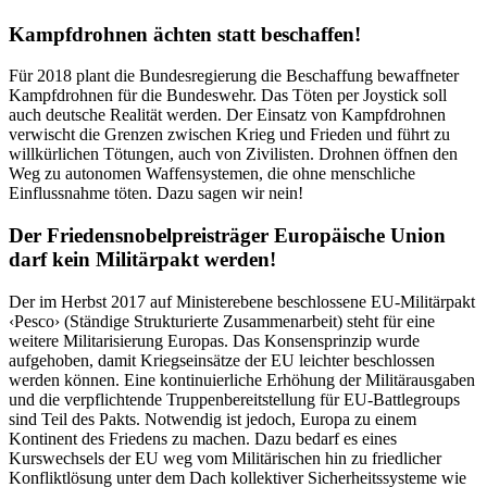
Kampfdrohnen ächten statt beschaffen!
Für 2018 plant die Bundesregierung die Beschaffung bewaffneter
Kampfdrohnen für die Bundeswehr. Das Töten per Joystick soll
auch deutsche Realität werden. Der Einsatz von Kampfdrohnen
verwischt die Grenzen zwischen Krieg und Frieden und führt zu
willkürlichen Tötungen, auch von Zivilisten. Drohnen öffnen den
Weg zu autonomen Waffensystemen, die ohne menschliche
Einflussnahme töten. Dazu sagen wir nein!
Der Friedensnobelpreisträger Europäische Union
darf kein Militärpakt werden!
Der im Herbst 2017 auf Ministerebene beschlossene EU-Militärpakt
‹Pesco› (Ständige Strukturierte Zusammenarbeit) steht für eine
weitere Militarisierung Europas. Das Konsensprinzip wurde
aufgehoben, damit Kriegseinsätze der EU leichter beschlossen
werden können. Eine kontinuierliche Erhöhung der Militärausgaben
und die verpflichtende Truppenbereitstellung für EU-Battlegroups
sind Teil des Pakts. Notwendig ist jedoch, Europa zu einem
Kontinent des Friedens zu machen. Dazu bedarf es eines
Kurswechsels der EU weg vom Militärischen hin zu friedlicher
Konfliktlösung unter dem Dach kollektiver Sicherheitssysteme wie