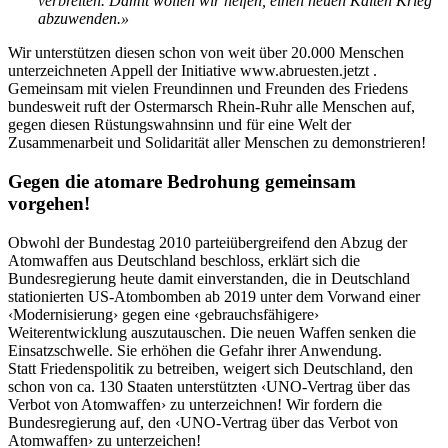
verbreiten. Damit wollen wir helfen, einen neuen Kalten Krieg
abzuwenden.»
Wir unterstützen diesen schon von weit über 20.000 Menschen
unterzeichneten Appell der Initiative www.abruesten.jetzt .
Gemeinsam mit vielen Freundinnen und Freunden des Friedens
bundesweit ruft der Ostermarsch Rhein-Ruhr alle Menschen auf,
gegen diesen Rüstungswahnsinn und für eine Welt der
Zusammenarbeit und Solidarität aller Menschen zu demonstrieren!
Gegen die atomare Bedrohung gemeinsam
vorgehen!
Obwohl der Bundestag 2010 parteiübergreifend den Abzug der
Atomwaffen aus Deutschland beschloss, erklärt sich die
Bundesregierung heute damit einverstanden, die in Deutschland
stationierten US-Atombomben ab 2019 unter dem Vorwand einer
‹Modernisierung› gegen eine ‹gebrauchsfähigere›
Weiterentwicklung auszutauschen. Die neuen Waffen senken die
Einsatzschwelle. Sie erhöhen die Gefahr ihrer Anwendung.
Statt Friedenspolitik zu betreiben, weigert sich Deutschland, den
schon von ca. 130 Staaten unterstützten ‹UNO-Vertrag über das
Verbot von Atomwaffen› zu unterzeichnen! Wir fordern die
Bundesregierung auf, den ‹UNO-Vertrag über das Verbot von
Atomwaffen› zu unterzeichen!