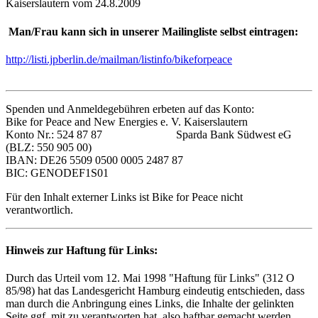
Kaiserslautern vom 24.8.2009
Man/Frau kann sich in unserer Mailingliste selbst eintragen:
http://listi.jpberlin.de/mailman/listinfo/bikeforpeace
Spenden und Anmeldegebühren erbeten auf das Konto:
Bike for Peace and New Energies e. V. Kaiserslautern
Konto Nr.: 524 87 87 Sparda Bank Südwest eG
(BLZ: 550 905 00)
IBAN: DE26 5509 0500 0005 2487 87
BIC: GENODEF1S01
Für den Inhalt externer Links ist Bike for Peace nicht
verantwortlich.
Hinweis zur Haftung für Links:
Durch das Urteil vom 12. Mai 1998 "Haftung für Links" (312 O
85/98) hat das Landesgericht Hamburg eindeutig entschieden, dass
man durch die Anbringung eines Links, die Inhalte der gelinkten
Seite ggf. mit zu verantworten hat, also haftbar gemacht werden