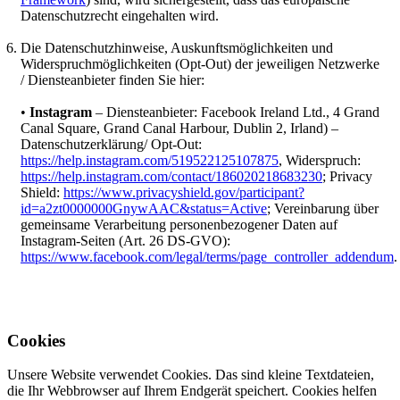
Datenschutzrecht eingehalten wird.
Die Datenschutzhinweise, Auskunftsmöglichkeiten und
Widerspruchmöglichkeiten (Opt-Out) der jeweiligen Netzwerke
/ Diensteanbieter finden Sie hier:
•
Instagram
– Diensteanbieter: Facebook Ireland Ltd., 4 Grand
Canal Square, Grand Canal Harbour, Dublin 2, Irland) –
Datenschutzerklärung/ Opt-Out:
https://help.instagram.com/519522125107875
, Widerspruch:
https://help.instagram.com/contact/186020218683230
; Privacy
Shield:
https://www.privacyshield.gov/participant?
id=a2zt0000000GnywAAC&status=Active
; Vereinbarung über
gemeinsame Verarbeitung personenbezogener Daten auf
Instagram-Seiten (Art. 26 DS-GVO):
https://www.facebook.com/legal/terms/page_controller_addendum
.
Cookies
Unsere Website verwendet Cookies. Das sind kleine Textdateien,
die Ihr Webbrowser auf Ihrem Endgerät speichert. Cookies helfen