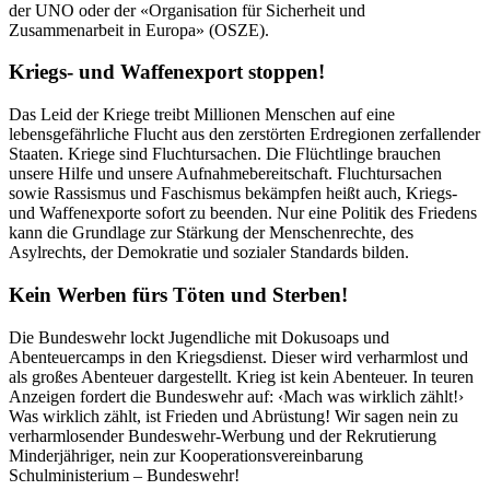
der UNO oder der «Organisation für Sicherheit und
Zusammenarbeit in Europa» (OSZE).
Kriegs- und Waffenexport stoppen!
Das Leid der Kriege treibt Millionen Menschen auf eine
lebensgefährliche Flucht aus den zerstörten Erdregionen zerfallender
Staaten. Kriege sind Fluchtursachen. Die Flüchtlinge brauchen
unsere Hilfe und unsere Aufnahmebereitschaft. Fluchtursachen
sowie Rassismus und Faschismus bekämpfen heißt auch, Kriegs-
und Waffenexporte sofort zu beenden. Nur eine Politik des Friedens
kann die Grundlage zur Stärkung der Menschenrechte, des
Asylrechts, der Demokratie und sozialer Standards bilden.
Kein Werben fürs Töten und Sterben!
Die Bundeswehr lockt Jugendliche mit Dokusoaps und
Abenteuercamps in den Kriegsdienst. Dieser wird verharmlost und
als großes Abenteuer dargestellt. Krieg ist kein Abenteuer. In teuren
Anzeigen fordert die Bundeswehr auf: ‹Mach was wirklich zählt!›
Was wirklich zählt, ist Frieden und Abrüstung! Wir sagen nein zu
verharmlosender Bundeswehr-Werbung und der Rekrutierung
Minderjähriger, nein zur Kooperationsvereinbarung
Schulministerium – Bundeswehr!