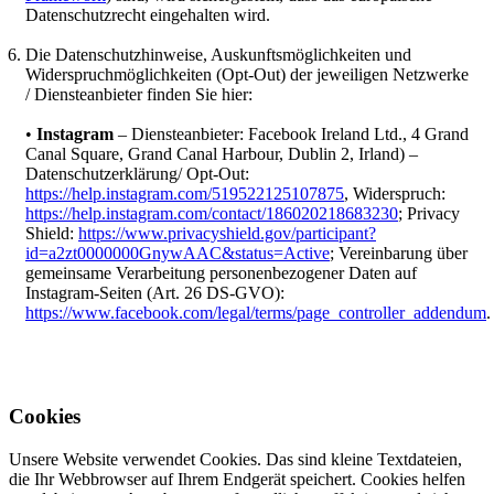
Datenschutzrecht eingehalten wird.
Die Datenschutzhinweise, Auskunftsmöglichkeiten und
Widerspruchmöglichkeiten (Opt-Out) der jeweiligen Netzwerke
/ Diensteanbieter finden Sie hier:
•
Instagram
– Diensteanbieter: Facebook Ireland Ltd., 4 Grand
Canal Square, Grand Canal Harbour, Dublin 2, Irland) –
Datenschutzerklärung/ Opt-Out:
https://help.instagram.com/519522125107875
, Widerspruch:
https://help.instagram.com/contact/186020218683230
; Privacy
Shield:
https://www.privacyshield.gov/participant?
id=a2zt0000000GnywAAC&status=Active
; Vereinbarung über
gemeinsame Verarbeitung personenbezogener Daten auf
Instagram-Seiten (Art. 26 DS-GVO):
https://www.facebook.com/legal/terms/page_controller_addendum
.
Cookies
Unsere Website verwendet Cookies. Das sind kleine Textdateien,
die Ihr Webbrowser auf Ihrem Endgerät speichert. Cookies helfen