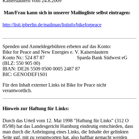
Kaiserslautern vom 24.8.2009
Man/Frau kann sich in unserer Mailingliste selbst eintragen:
http://listi.jpberlin.de/mailman/listinfo/bikeforpeace
Spenden und Anmeldegebühren erbeten auf das Konto:
Bike for Peace and New Energies e. V. Kaiserslautern
Konto Nr.: 524 87 87 Sparda Bank Südwest eG
(BLZ: 550 905 00)
IBAN: DE26 5509 0500 0005 2487 87
BIC: GENODEF1S01
Für den Inhalt externer Links ist Bike for Peace nicht
verantwortlich.
Hinweis zur Haftung für Links:
Durch das Urteil vom 12. Mai 1998 "Haftung für Links" (312 O
85/98) hat das Landesgericht Hamburg eindeutig entschieden, dass
man durch die Anbringung eines Links, die Inhalte der gelinkten
Seite ggf. mit zu verantworten hat, also haftbar gemacht werden