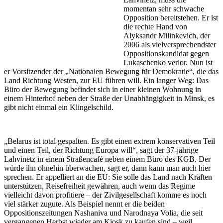
momentan sehr schwache
Opposition bereitstehen. Er ist
die rechte Hand von
Alyksandr Milinkevich, der
2006 als vielversprechendster
Oppositionskandidat gegen
Lukaschenko verlor. Nun ist
er Vorsitzender der „Nationalen Bewegung für Demokratie“, die das
Land Richtung Westen, zur EU führen will. Ein langer Weg: Das
Büro der Bewegung befindet sich in einer kleinen Wohnung in
einem Hinterhof neben der Straße der Unabhängigkeit in Minsk, es
gibt nicht einmal ein Klingelschild.
„Belarus ist total gespalten. Es gibt einen extrem konservativen Teil
und einen Teil, der Richtung Europa will“, sagt der 37-jährige
Lahvinetz in einem Straßencafé neben einem Büro des KGB. Der
würde ihn ohnehin überwachen, sagt er, dann kann man auch hier
sprechen. Er appelliert an die EU: Sie solle das Land nach Kräften
unterstützen, Reisefreiheit gewähren, auch wenn das Regime
vielleicht davon profitiere – der Zivilgesellschaft komme es noch
viel stärker zugute. Als Beispiel nennt er die beiden
Oppositionszeitungen Nashaniva und Narodnaya Volia, die seit
vergangenen Herbst wieder am Kiosk zu kaufen sind – weil