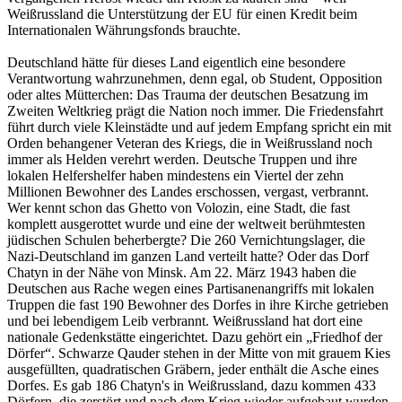
Weißrussland die Unterstützung der EU für einen Kredit beim
Internationalen Währungsfonds brauchte.
Deutschland hätte für dieses Land eigentlich eine besondere
Verantwortung wahrzunehmen, denn egal, ob Student, Opposition
oder altes Mütterchen: Das Trauma der deutschen Besatzung im
Zweiten Weltkrieg prägt die Nation noch immer. Die Friedensfahrt
führt durch viele Kleinstädte und auf jedem Empfang spricht ein mit
Orden behangener Veteran des Kriegs, die in Weißrussland noch
immer als Helden verehrt werden. Deutsche Truppen und ihre
lokalen Helfershelfer haben mindestens ein Viertel der zehn
Millionen Bewohner des Landes erschossen, vergast, verbrannt.
Wer kennt schon das Ghetto von Volozin, eine Stadt, die fast
komplett ausgerottet wurde und eine der weltweit berühmtesten
jüdischen Schulen beherbergte? Die 260 Vernichtungslager, die
Nazi-Deutschland im ganzen Land verteilt hatte? Oder das Dorf
Chatyn in der Nähe von Minsk. Am 22. März 1943 haben die
Deutschen aus Rache wegen eines Partisanenangriffs mit lokalen
Truppen die fast 190 Bewohner des Dorfes in ihre Kirche getrieben
und bei lebendigem Leib verbrannt. Weißrussland hat dort eine
nationale Gedenkstätte eingerichtet. Dazu gehört ein „Friedhof der
Dörfer“. Schwarze Qauder stehen in der Mitte von mit grauem Kies
ausgefüllten, quadratischen Gräbern, jeder enthält die Asche eines
Dorfes. Es gab 186 Chatyn's in Weißrussland, dazu kommen 433
Dörfern, die zerstört und nach dem Krieg wieder aufgebaut wurden.