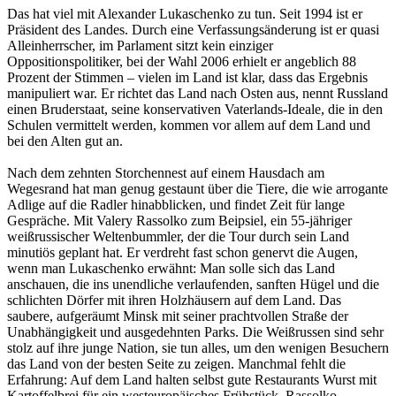
Das hat viel mit Alexander Lukaschenko zu tun. Seit 1994 ist er
Präsident des Landes. Durch eine Verfassungsänderung ist er quasi
Alleinherrscher, im Parlament sitzt kein einziger
Oppositionspolitiker, bei der Wahl 2006 erhielt er angeblich 88
Prozent der Stimmen – vielen im Land ist klar, dass das Ergebnis
manipuliert war. Er richtet das Land nach Osten aus, nennt Russland
einen Bruderstaat, seine konservativen Vaterlands-Ideale, die in den
Schulen vermittelt werden, kommen vor allem auf dem Land und
bei den Alten gut an.
Nach dem zehnten Storchennest auf einem Hausdach am
Wegesrand hat man genug gestaunt über die Tiere, die wie arrogante
Adlige auf die Radler hinabblicken, und findet Zeit für lange
Gespräche. Mit Valery Rassolko zum Beipsiel, ein 55-jähriger
weißrussischer Weltenbummler, der die Tour durch sein Land
minutiös geplant hat. Er verdreht fast schon genervt die Augen,
wenn man Lukaschenko erwähnt: Man solle sich das Land
anschauen, die ins unendliche verlaufenden, sanften Hügel und die
schlichten Dörfer mit ihren Holzhäusern auf dem Land. Das
saubere, aufgeräumt Minsk mit seiner prachtvollen Straße der
Unabhängigkeit und ausgedehnten Parks. Die Weißrussen sind sehr
stolz auf ihre junge Nation, sie tun alles, um den wenigen Besuchern
das Land von der besten Seite zu zeigen. Manchmal fehlt die
Erfahrung: Auf dem Land halten selbst gute Restaurants Wurst mit
Kartoffelbrei für ein westeuropäisches Frühstück. Rassolko