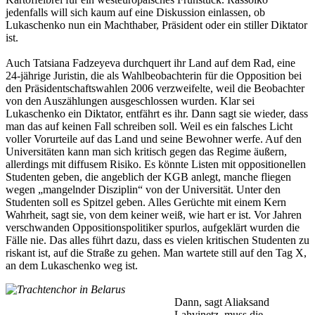
jedenfalls will sich kaum auf eine Diskussion einlassen, ob
Lukaschenko nun ein Machthaber, Präsident oder ein stiller Diktator
ist.
Auch Tatsiana Fadzeyeva durchquert ihr Land auf dem Rad, eine
24-jährige Juristin, die als Wahlbeobachterin für die Opposition bei
den Präsidentschaftswahlen 2006 verzweifelte, weil die Beobachter
von den Auszählungen ausgeschlossen wurden. Klar sei
Lukaschenko ein Diktator, entfährt es ihr. Dann sagt sie wieder, dass
man das auf keinen Fall schreiben soll. Weil es ein falsches Licht
voller Vorurteile auf das Land und seine Bewohner werfe. Auf den
Universitäten kann man sich kritisch gegen das Regime äußern,
allerdings mit diffusem Risiko. Es könnte Listen mit oppositionellen
Studenten geben, die angeblich der KGB anlegt, manche fliegen
wegen „mangelnder Disziplin“ von der Universität. Unter den
Studenten soll es Spitzel geben. Alles Gerüchte mit einem Kern
Wahrheit, sagt sie, von dem keiner weiß, wie hart er ist. Vor Jahren
verschwanden Oppositionspolitiker spurlos, aufgeklärt wurden die
Fälle nie. Das alles führt dazu, dass es vielen kritischen Studenten zu
riskant ist, auf die Straße zu gehen. Man wartete still auf den Tag X,
an dem Lukaschenko weg ist.
Dann, sagt Aliaksand
Lahvinetz, muss die