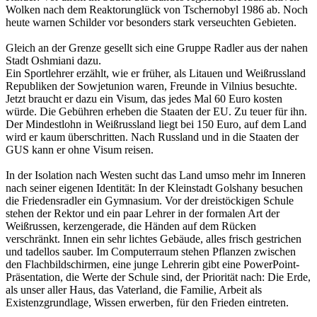
Wolken nach dem Reaktorunglück von Tschernobyl 1986 ab. Noch
heute warnen Schilder vor besonders stark verseuchten Gebieten.
Gleich an der Grenze gesellt sich eine Gruppe Radler aus der nahen
Stadt Oshmiani dazu.
Ein Sportlehrer erzählt, wie er früher, als Litauen und Weißrussland
Republiken der Sowjetunion waren, Freunde in Vilnius besuchte.
Jetzt braucht er dazu ein Visum, das jedes Mal 60 Euro kosten
würde. Die Gebühren erheben die Staaten der EU. Zu teuer für ihn.
Der Mindestlohn in Weißrussland liegt bei 150 Euro, auf dem Land
wird er kaum überschritten. Nach Russland und in die Staaten der
GUS kann er ohne Visum reisen.
In der Isolation nach Westen sucht das Land umso mehr im Inneren
nach seiner eigenen Identität: In der Kleinstadt Golshany besuchen
die Friedensradler ein Gymnasium. Vor der dreistöckigen Schule
stehen der Rektor und ein paar Lehrer in der formalen Art der
Weißrussen, kerzengerade, die Händen auf dem Rücken
verschränkt. Innen ein sehr lichtes Gebäude, alles frisch gestrichen
und tadellos sauber. Im Computerraum stehen Pflanzen zwischen
den Flachbildschirmen, eine junge Lehrerin gibt eine PowerPoint-
Präsentation, die Werte der Schule sind, der Priorität nach: Die Erde,
als unser aller Haus, das Vaterland, die Familie, Arbeit als
Existenzgrundlage, Wissen erwerben, für den Frieden eintreten.