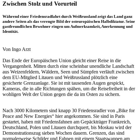
Zwischen Stolz und Vorurteil
Während einer Friedensradfahrt durch Weißrussland zeigt das Land ganz
andere Seiten als das verengte Bild der osteuropäischen Halbdiktatur. Seine
gastfreundlichen Bewohner ringen um Aufmerksamkeit, Anerkennung und
Identität.
Von Ingo Arzt
Das Ende der Europäischen Union gleicht einer Reise in die
Vergangenheit. Mitten durch eine scheinbar unendliche Landschaft
aus Weizenfeldern, Wäldern, Seen und Sümpfen verläuft zwischen
dem EU-Mitglied Litauen und Weißrussland plötzlich eine
gesicherte Grenzanlage. Sie ist mit tausenden Augen gespickt,
Kameras, die in alle Richtungen spähen, um die Reisefreiheit in der
wohligen Welt der Union gegen die da im Osten zu sichern.
Nach 3000 Kilometern sind knapp 30 Friedensradler von „Bike for
Peace and New Energies“ hier angekommen. Sie sind in Paris
gestartet, haben mit Friedensfahnen am Gepäckträger Frankreich,
Deutschland, Polen und Litauen durchquert, bis Moskau wird der
Demonstrationszug sieben Wochen dauern. Grenzen, das sind
normalerweise Schilder und Fahnen mit einem Staatswappen am