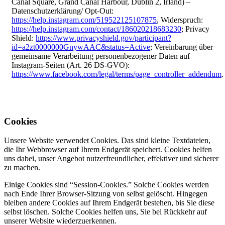
Canal Square, Grand Canal Harbour, Dublin 2, Irland) –
Datenschutzerklärung/ Opt-Out:
https://help.instagram.com/519522125107875
, Widerspruch:
https://help.instagram.com/contact/186020218683230
; Privacy
Shield:
https://www.privacyshield.gov/participant?
id=a2zt0000000GnywAAC&status=Active
; Vereinbarung über
gemeinsame Verarbeitung personenbezogener Daten auf
Instagram-Seiten (Art. 26 DS-GVO):
https://www.facebook.com/legal/terms/page_controller_addendum
.
Cookies
Unsere Website verwendet Cookies. Das sind kleine Textdateien,
die Ihr Webbrowser auf Ihrem Endgerät speichert. Cookies helfen
uns dabei, unser Angebot nutzerfreundlicher, effektiver und sicherer
zu machen.
Einige Cookies sind “Session-Cookies.” Solche Cookies werden
nach Ende Ihrer Browser-Sitzung von selbst gelöscht. Hingegen
bleiben andere Cookies auf Ihrem Endgerät bestehen, bis Sie diese
selbst löschen. Solche Cookies helfen uns, Sie bei Rückkehr auf
unserer Website wiederzuerkennen.