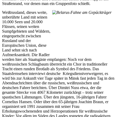
Straßenrand, vor denen man ein Gruppenfoto schießt.
Weißrussland, dieses weite,
unberührte Land mit seinen
10.000 Seen und 20.000
Flüssen, seinen weiten
Sumpfgebieten und Wäldern,
eingequetscht zwischen
Russland und der
Europäischen Union, diese
Land sehnt sich nach
Aufmerksamkeit. Die Radler
werden hier als Staatsgäste empfangen: Noch vor dem
weißrussischen Schlagbaum überreicht ein Chor in traditioneller
Tracht einen runden Brotlaib als Symbol des Friedens. Das
Staatsfernsehen interviewt deutsche Kriegsdienstverweigerer, es
wird bis zur Ankunft vier Tage später in Minsk fast jeden Tag in den
Abendnachrichten über die russischen, weißrussischen und
deutschen Fahrer berichten. Über Dimitri Nuss etwa, der die
gesamte Strecke von 4067 Kilometer zurücklegt – trotz seiner
spastischen Lähmungen. Über den jüngsten, 16-jährigen Fahrer
Cornelius Hansen. Oder über den 65-jährigen Joachim Braun, er
organisiert seit 1991 zusammen mit seiner Frau
Erholungswochenenden und Herzoperationen für weißrussische
Kinder: Vor allem im Süden des Landes regneten die radioaktiven