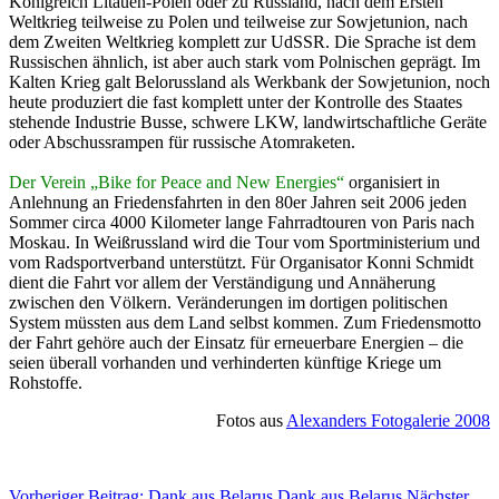
Königreich Litauen-Polen oder zu Russland, nach dem Ersten
Weltkrieg teilweise zu Polen und teilweise zur Sowjetunion, nach
dem Zweiten Weltkrieg komplett zur UdSSR. Die Sprache ist dem
Russischen ähnlich, ist aber auch stark vom Polnischen geprägt. Im
Kalten Krieg galt Belorussland als Werkbank der Sowjetunion, noch
heute produziert die fast komplett unter der Kontrolle des Staates
stehende Industrie Busse, schwere LKW, landwirtschaftliche Geräte
oder Abschussrampen für russische Atomraketen.
Der Verein „Bike for Peace and New Energies“
organisiert in
Anlehnung an Friedensfahrten in den 80er Jahren seit 2006 jeden
Sommer circa 4000 Kilometer lange Fahrradtouren von Paris nach
Moskau. In Weißrussland wird die Tour vom Sportministerium und
vom Radsportverband unterstützt. Für Organisator Konni Schmidt
dient die Fahrt vor allem der Verständigung und Annäherung
zwischen den Völkern. Veränderungen im dortigen politischen
System müssten aus dem Land selbst kommen. Zum Friedensmotto
der Fahrt gehöre auch der Einsatz für erneuerbare Energien – die
seien überall vorhanden und verhinderten künftige Kriege um
Rohstoffe.
Fotos aus
Alexanders Fotogalerie 2008
Vorheriger Beitrag: Dank aus Belarus
Dank aus Belarus
Nächster