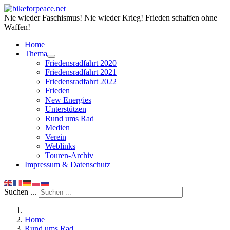
Nie wieder Faschismus! Nie wieder Krieg! Frieden schaffen ohne
Waffen!
Home
Thema
Friedensradfahrt 2020
Friedensradfahrt 2021
Friedensradfahrt 2022
Frieden
New Energies
Unterstützen
Rund ums Rad
Medien
Verein
Weblinks
Touren-Archiv
Impressum & Datenschutz
Suchen ...
Home
Rund ums Rad