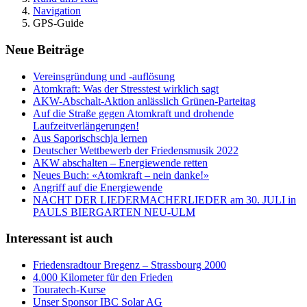
Navigation
GPS-Guide
Neue Beiträge
Vereinsgründung und -auflösung
Atomkraft: Was der Stresstest wirklich sagt
AKW-Abschalt-Aktion anlässlich Grünen-Parteitag
Auf die Straße gegen Atomkraft und drohende
Laufzeitverlängerungen!
Aus Saporischschja lernen
Deutscher Wettbewerb der Friedensmusik 2022
AKW abschalten – Energiewende retten
Neues Buch: «Atomkraft – nein danke!»
Angriff auf die Energiewende
NACHT DER LIEDERMACHERLIEDER am 30. JULI in
PAULS BIERGARTEN NEU-ULM
Interessant ist auch
Friedensradtour Bregenz – Strassbourg 2000
4.000 Kilometer für den Frieden
Touratech-Kurse
Unser Sponsor IBC Solar AG