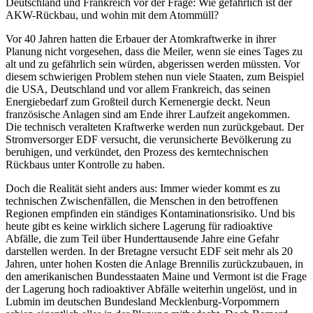
Deutschland und Frankreich vor der Frage: Wie gefährlich ist der
AKW-Rückbau, und wohin mit dem Atommüll?
Vor 40 Jahren hatten die Erbauer der Atomkraftwerke in ihrer
Planung nicht vorgesehen, dass die Meiler, wenn sie eines Tages zu
alt und zu gefährlich sein würden, abgerissen werden müssten. Vor
diesem schwierigen Problem stehen nun viele Staaten, zum Beispiel
die USA, Deutschland und vor allem Frankreich, das seinen
Energiebedarf zum Großteil durch Kernenergie deckt. Neun
französische Anlagen sind am Ende ihrer Laufzeit angekommen.
Die technisch veralteten Kraftwerke werden nun zurückgebaut. Der
Stromversorger EDF versucht, die verunsicherte Bevölkerung zu
beruhigen, und verkündet, den Prozess des kerntechnischen
Rückbaus unter Kontrolle zu haben.
Doch die Realität sieht anders aus: Immer wieder kommt es zu
technischen Zwischenfällen, die Menschen in den betroffenen
Regionen empfinden ein ständiges Kontaminationsrisiko. Und bis
heute gibt es keine wirklich sichere Lagerung für radioaktive
Abfälle, die zum Teil über Hunderttausende Jahre eine Gefahr
darstellen werden. In der Bretagne versucht EDF seit mehr als 20
Jahren, unter hohen Kosten die Anlage Brennilis zurückzubauen, in
den amerikanischen Bundesstaaten Maine und Vermont ist die Frage
der Lagerung hoch radioaktiver Abfälle weiterhin ungelöst, und in
Lubmin im deutschen Bundesland Mecklenburg-Vorpommern