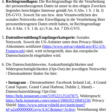
Rechtsgrundlagen:
Die Rechtsgrundlage für die Verarbeitung
der personenbezogenen Daten ist unser in den obigen Zwecken
liegendes berechtigtes Interesse gemäß Art. 6 Abs. 1 S. 1 lit. f)
DS-GVO. Soweit Sie uns bzw. dem Verantwortlichen des
sozialen Netzwerks eine Einwilligung in die Verarbeitung Ihrer
personenbezogenen Daten erteilt haben, ist Rechtsgrundlage
Art. 6 Abs. 1 S. 1 lit. a) i.V.m. Art. 7 DS-GVO.
Datenübermittlung/Empfängerkategorie:
Soziales
Netzwerk. Soweit die US-Anbieter unter dem Privacy-Shield-
Abkommen zertifiziert (
https://www.privacyshield.gov/EU-US-
Framework
) sind, wird sichergestellt, dass das europäische
Datenschutzrecht eingehalten wird.
Die Datenschutzhinweise, Auskunftsmöglichkeiten und
Widerspruchmöglichkeiten (Opt-Out) der jeweiligen Netzwerke
/ Diensteanbieter finden Sie hier:
•
Instagram
– Diensteanbieter: Facebook Ireland Ltd., 4 Grand
Canal Square, Grand Canal Harbour, Dublin 2, Irland) –
Datenschutzerklärung/ Opt-Out:
https://help.instagram.com/519522125107875
, Widerspruch:
https://help.instagram.com/contact/186020218683230
; Privacy
Shield:
https://www.privacyshield.gov/participant?
id=a2zt0000000GnywAAC&status=Active
; Vereinbarung über