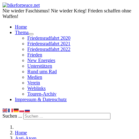
Nie wieder Faschismus! Nie wieder Krieg! Frieden schaffen ohne
Waffen!
Home
Thema
Friedensradfahrt 2020
Friedensradfahrt 2021
Friedensradfahrt 2022
Frieden
New Energies
Unterstützen
Rund ums Rad
Medien
Verein
Weblinks
Touren-Archiv
Impressum & Datenschutz
Suchen ...
Home
Anti-Atom