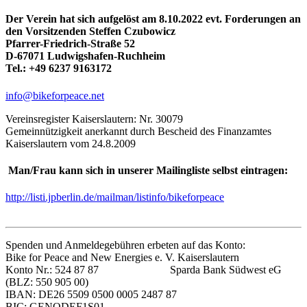
Der Verein hat sich aufgelöst am 8.10.2022 evt. Forderungen an
den Vorsitzenden Steffen Czubowicz
Pfarrer-Friedrich-Straße 52
D-67071 Ludwigshafen-Ruchheim
Tel.: +49 6237 9163172
info@bikeforpeace.net
Vereinsregister Kaiserslautern: Nr. 30079
Gemeinnützigkeit anerkannt durch Bescheid des Finanzamtes
Kaiserslautern vom 24.8.2009
Man/Frau kann sich in unserer Mailingliste selbst eintragen:
http://listi.jpberlin.de/mailman/listinfo/bikeforpeace
Spenden und Anmeldegebühren erbeten auf das Konto:
Bike for Peace and New Energies e. V. Kaiserslautern
Konto Nr.: 524 87 87 Sparda Bank Südwest eG
(BLZ: 550 905 00)
IBAN: DE26 5509 0500 0005 2487 87
BIC: GENODEF1S01