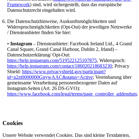
Framework
) sind, wird sichergestellt, dass das europäische
Datenschutzrecht eingehalten wird.
Die Datenschutzhinweise, Auskunftsmöglichkeiten und
Widerspruchmöglichkeiten (Opt-Out) der jeweiligen Netzwerke
/ Diensteanbieter finden Sie hier:
•
Instagram
– Diensteanbieter: Facebook Ireland Ltd., 4 Grand
Canal Square, Grand Canal Harbour, Dublin 2, Irland) –
Datenschutzerklärung/ Opt-Out:
https://help.instagram.com/519522125107875
, Widerspruch:
https://help.instagram.com/contact/186020218683230
; Privacy
Shield:
https://www.privacyshield.gov/participant?
id=a2zt0000000GnywAAC&status=Active
; Vereinbarung über
gemeinsame Verarbeitung personenbezogener Daten auf
Instagram-Seiten (Art. 26 DS-GVO):
https://www.facebook.com/legal/terms/page_controller_addendum
.
Cookies
Unsere Website verwendet Cookies. Das sind kleine Textdateien,