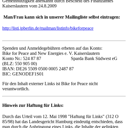
Gemeinnützigkeit anerkannt durch Bescheid des Finanzamtes
Kaiserslautern vom 24.8.2009
Man/Frau kann sich in unserer Mailingliste selbst eintragen:
http://listi.jpberlin.de/mailman/listinfo/bikeforpeace
Spenden und Anmeldegebühren erbeten auf das Konto:
Bike for Peace and New Energies e. V. Kaiserslautern
Konto Nr.: 524 87 87 Sparda Bank Südwest eG
(BLZ: 550 905 00)
IBAN: DE26 5509 0500 0005 2487 87
BIC: GENODEF1S01
Für den Inhalt externer Links ist Bike for Peace nicht
verantwortlich.
Hinweis zur Haftung für Links:
Durch das Urteil vom 12. Mai 1998 "Haftung für Links" (312 O
85/98) hat das Landesgericht Hamburg eindeutig entschieden, dass
man durch die Anbringung eines Links, die Inhalte der gelinkten