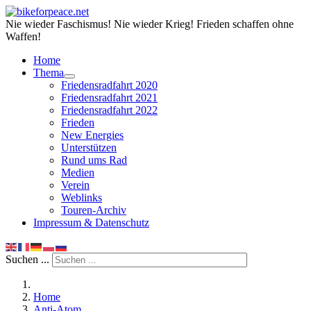
Nie wieder Faschismus! Nie wieder Krieg! Frieden schaffen ohne
Waffen!
Home
Thema
Friedensradfahrt 2020
Friedensradfahrt 2021
Friedensradfahrt 2022
Frieden
New Energies
Unterstützen
Rund ums Rad
Medien
Verein
Weblinks
Touren-Archiv
Impressum & Datenschutz
Suchen ...
Home
Anti-Atom