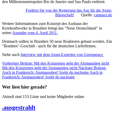
den Millionenmetropolen Rio de Janeiro und Sao Paulo entfernt.
Fordern Sie von der Regierung das Aus für die Atom-
Bürgschaft!
Quelle:
campact.de
Weitere Informationen zum Konzept des Ausbaus der
Kernkraftwerke in Brasilien bringt das "Neue Deutschland" in
seiner
Ausgabe vom 4. April 2011.
Demnach sollten in Brasilien 50 neue Reaktoren gebaut werden. Ein
"Bomben"-Geschäft - auch für die deutschen Lieferfirmen.
Siehe auch
Interview mit dem Atom-Experten von Greenpeace
Vorheriger Beitrag: Mit den Konzernen geht der Atomaustieg nicht
Mit den Konzernen geht der Atomaustieg nicht
Nächster Beitrag:
Auch in Frankreich: Atomausstieg! Sortir du nucleaire
Auch in
Frankreich: Atomausstieg! Sortir du nucleaire
Wer liest hier gerade?
Aktuell sind 153 Gäste und keine Mitglieder online
.ausgestrahlt