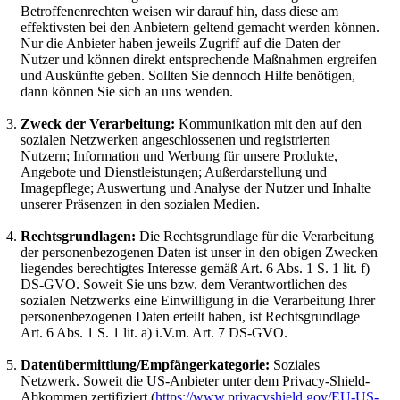
Betroffenenrechten weisen wir darauf hin, dass diese am
effektivsten bei den Anbietern geltend gemacht werden können.
Nur die Anbieter haben jeweils Zugriff auf die Daten der
Nutzer und können direkt entsprechende Maßnahmen ergreifen
und Auskünfte geben. Sollten Sie dennoch Hilfe benötigen,
dann können Sie sich an uns wenden.
Zweck der Verarbeitung:
Kommunikation mit den auf den
sozialen Netzwerken angeschlossenen und registrierten
Nutzern; Information und Werbung für unsere Produkte,
Angebote und Dienstleistungen; Außerdarstellung und
Imagepflege; Auswertung und Analyse der Nutzer und Inhalte
unserer Präsenzen in den sozialen Medien.
Rechtsgrundlagen:
Die Rechtsgrundlage für die Verarbeitung
der personenbezogenen Daten ist unser in den obigen Zwecken
liegendes berechtigtes Interesse gemäß Art. 6 Abs. 1 S. 1 lit. f)
DS-GVO. Soweit Sie uns bzw. dem Verantwortlichen des
sozialen Netzwerks eine Einwilligung in die Verarbeitung Ihrer
personenbezogenen Daten erteilt haben, ist Rechtsgrundlage
Art. 6 Abs. 1 S. 1 lit. a) i.V.m. Art. 7 DS-GVO.
Datenübermittlung/Empfängerkategorie:
Soziales
Netzwerk. Soweit die US-Anbieter unter dem Privacy-Shield-
Abkommen zertifiziert (
https://www.privacyshield.gov/EU-US-