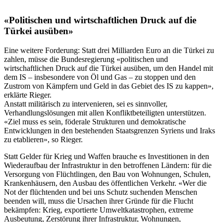
«Politischen und wirtschaftlichen Druck auf die
Türkei ausüben»
Eine weitere Forderung: Statt drei Milliarden Euro an die Türkei zu
zahlen, müsse die Bundesregierung «politischen und
wirtschaftlichen Druck auf die Türkei ausüben, um den Handel mit
dem IS – insbesondere von Öl und Gas – zu stoppen und den
Zustrom von Kämpfern und Geld in das Gebiet des IS zu kappen»,
erklärte Rieger.
Anstatt militärisch zu intervenieren, sei es sinnvoller,
Verhandlungslösungen mit allen Konfliktbeteiligten unterstützen.
«Ziel muss es sein, föderale Strukturen und demokratische
Entwicklungen in den bestehenden Staatsgrenzen Syriens und Iraks
zu etablieren», so Rieger.
Statt Gelder für Krieg und Waffen brauche es Investitionen in den
Wiederaufbau der Infrastruktur in den betroffenen Ländern: für die
Versorgung von Flüchtlingen, den Bau von Wohnungen, Schulen,
Krankenhäusern, den Ausbau des öffentlichen Verkehr. «Wer die
Not der flüchtenden und bei uns Schutz suchenden Menschen
beenden will, muss die Ursachen ihrer Gründe für die Flucht
bekämpfen: Krieg, exportierte Umweltkatastrophen, extreme
Ausbeutung, Zerstörung ihrer Infrastruktur, Wohnungen,