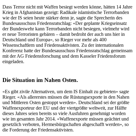
Dass Terror nicht mit Waffen besiegt werden könne, hätten 14 Jahre
Krieg in Afghanistan gezeigt: Radikale islamistische Terrorbanden
wie der IS seien heute stärker denn je, sagte die Sprecherin des
Bundesausschuss Friedensratschlag: «Der geplante Kriegseinsatz
der Bundeswehr kann Terrorbanden nicht besiegen, vielmehr wird
er neue Terroristen gebären – damit bedroht der auch uns hier in
Deutschland und Europa», so Rieger vor mehr als 400
Wissenschaftlern und Friedensaktivisten. Zu der internationalen
Konferenz hatte der Bundesausschuss Friedensratschlag gemeinsam
mit der AG Friedensforschung und dem Kasseler Friedensforum
eingeladen.
Die Situation im Nahen Osten.
«Es gibt zivile Alternativen, um dem IS Einhalt zu gebieten» sagte
Rieger. «Als allererstes müssen die Rüstungsexporte in den Nahen
und Mittleren Osten gestoppt werden». Deutschland sei der größte
Waffenexporteur der EU und der viertgrößte weltweit, zur Hälfte
dieses Jahres seien bereits so viele Ausfuhren genehmigt worden
wie im gesamten Jahr 2014. «Waffenexporte müssen geächtet und
gesetzlich verboten, Hermesbürgschaften abgeschafft werden», so
die Forderung der Friedensaktivisten.