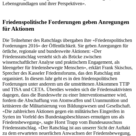
Lebensgrundlagen und ihrer Perspektiven».
Friedenspolitische Forderungen geben Anregungen
für Aktionen
Die Teilnehmer des Ratschlags übergaben ihre «Friedenspolitischen
Forderungen 2016» der Öffentlichkeit. Sie geben Anregungen für
örtliche, regionale und bundesweite Aktionen: «Der
Friedensratschlag versteht sich als Brücke zwischen
wissenschaftlicher Analyse und praktischem Engagement, als
Ideengeber für friedensbewegte Menschen», erklärt Frank Skischus,
Sprecher des Kasseler Friedensforums, das den Ratschlag mit
organisiert. In diesem Jahr geht es in den friedenspolitischen
Forderungen unter anderem um die umstrittenen Abkommen TTIP
und TISA und CETA. Überdies wenden sich die Friedensaktivisten
dagegen, dass die Bundeswehr zu einer Interventionsarmee wird,
fordern die Abschaffung von Atomwaffen und Uranmunition und
kritisieren die Militarisierung von Bildungswesen und Gesellschaft.
«Die zahlreichen Aktionen gegen ein militärisches Eingreifen in
Syrien im Vorfeld des Bundestagsbeschlusses ermutigen uns als
Friedensbewegung», sagte Horst Trapp vom Bundesausschuss
Friedensratschlag. «Der Ratschlag ist aus unserer Sicht der Auftakt
zu dem erwarteten neuerlichen Anwachsen der Friedensbewegung,