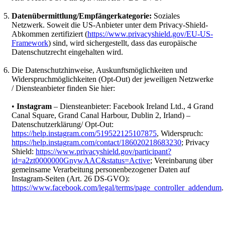
Datenübermittlung/Empfängerkategorie:
Soziales
Netzwerk. Soweit die US-Anbieter unter dem Privacy-Shield-
Abkommen zertifiziert (
https://www.privacyshield.gov/EU-US-
Framework
) sind, wird sichergestellt, dass das europäische
Datenschutzrecht eingehalten wird.
Die Datenschutzhinweise, Auskunftsmöglichkeiten und
Widerspruchmöglichkeiten (Opt-Out) der jeweiligen Netzwerke
/ Diensteanbieter finden Sie hier:
•
Instagram
– Diensteanbieter: Facebook Ireland Ltd., 4 Grand
Canal Square, Grand Canal Harbour, Dublin 2, Irland) –
Datenschutzerklärung/ Opt-Out:
https://help.instagram.com/519522125107875
, Widerspruch:
https://help.instagram.com/contact/186020218683230
; Privacy
Shield:
https://www.privacyshield.gov/participant?
id=a2zt0000000GnywAAC&status=Active
; Vereinbarung über
gemeinsame Verarbeitung personenbezogener Daten auf
Instagram-Seiten (Art. 26 DS-GVO):
https://www.facebook.com/legal/terms/page_controller_addendum
.