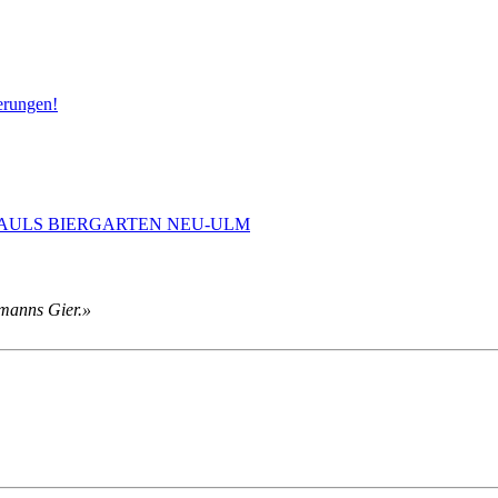
erungen!
 PAULS BIERGARTEN NEU-ULM
rmanns Gier.»