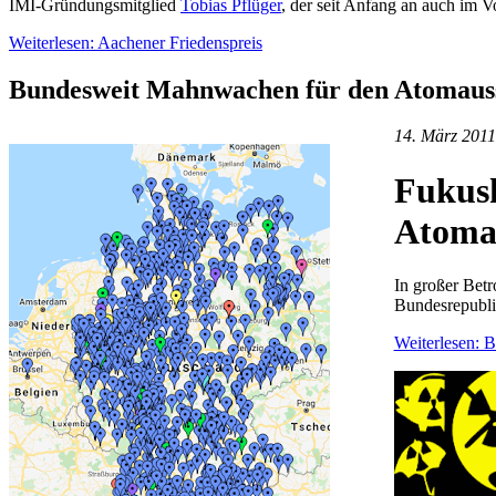
IMI-Gründungsmitglied
Tobias Pflüger
, der seit Anfang an auch im V
Weiterlesen: Aachener Friedenspreis
Bundesweit Mahnwachen für den Atomauss
14. März 2011
Fukush
Atomau
In großer Betr
Bundesrepubli
Weiterlesen: 